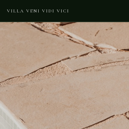
VILLA VENI VIDI VICI
HOME
PRIJZEN
OMGEVING
SFEERIMPRESSIE
GASTENBOEK
CONTACT