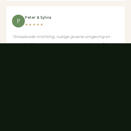
Peter & Sylvia
P
★★★★★
"Smaakvolle inrichting, rustige groene omgeving en
gemakkelijke toegang tot stranden en dorpen. Echt een
aanrader voor iedereen die op zoek is naar rust,
schoonheid en authenticiteit."
Deel uw ervaring